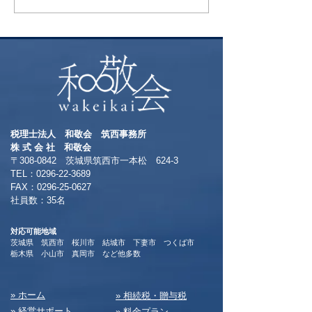
税理士法人 和敬会 筑西事務所
​株 式 会 社 和敬会
〒308-0842 茨城県筑西市一本松 624-3
TEL：0296-22-3689
​FAX：0296-25-0627
​社員数：35名​
対応可能地域
茨城県 筑西市 桜川市 結城市 下妻市 つくば市
​栃木県 小山市 真岡市 など他多数
​» ホーム
​» 相続税・贈与税
» 経営サポート
» 料⾦プラン