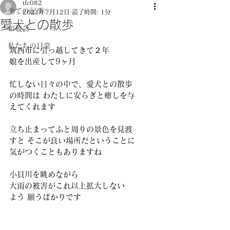
tfc082
全ての記事
2021年7月12日
読了時間: 1分
愛犬との散歩
和敬会
私たちの日常
筑西市に引っ越してきて２年 
娘を出産して9ヶ月 
忙しない日々の中で、愛犬との散歩
の時間は わたしに安らぎと癒しを与
えてくれます 
立ち止まってふと周りの景色を見渡
すと そこが良い場所だということに 
気がつくこともありますね 
小貝川を眺めながら 
大雨の被害がこれ以上拡大しない
よう 願うばかりです 