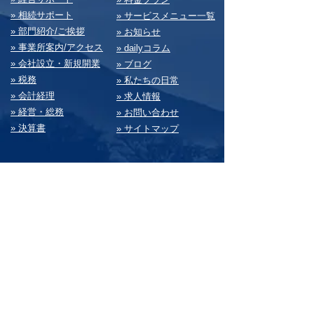
» 相続サポート
» サービスメニュー⼀覧
» 部⾨紹介/ご挨拶
» お知らせ
» 事業所案内/アクセス
» dailyコラム
» 会社設⽴・新規開業
» ブログ
» 税務
» 私たちの⽇常
» 会計経理
» 求⼈情報
» 経営・総務
» お問い合わせ
» 決算書
» サイトマップ