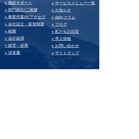
» 相続サポート
» サービスメニュー⼀覧
» 部⾨紹介/ご挨拶
» お知らせ
» 事業所案内/アクセス
» dailyコラム
» 会社設⽴・新規開業
» ブログ
» 税務
» 私たちの⽇常
» 会計経理
» 求⼈情報
» 経営・総務
» お問い合わせ
» 決算書
» サイトマップ