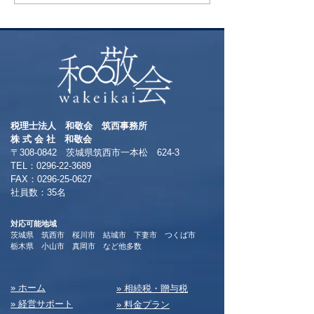
税理士法人 和敬会 筑西事務所
​株 式 会 社 和敬会
〒308-0842 茨城県筑西市一本松 624-3
TEL：0296-22-3689
​FAX：0296-25-0627
​社員数：35名​
対応可能地域
茨城県 筑西市 桜川市 結城市 下妻市 つくば市
​栃木県 小山市 真岡市 など他多数
​» ホーム
​» 相続税・贈与税
» 経営サポート
» 料⾦プラン