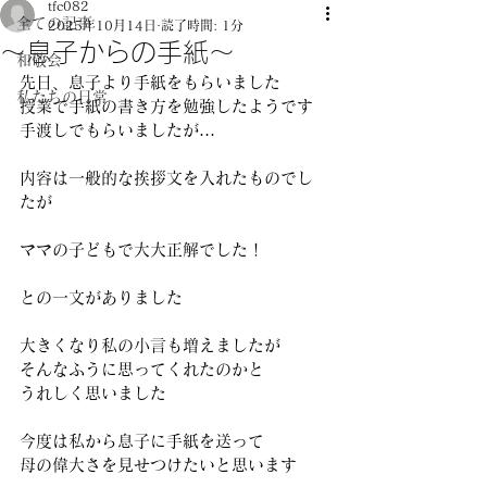
tfc082
全ての記事
2025年10月14日
読了時間: 1分
～息子からの手紙～
和敬会
先日、息子より手紙をもらいました 
私たちの日常
授業で手紙の書き方を勉強したようです 
手渡しでもらいましたが… 
内容は一般的な挨拶文を入れたものでし
たが 
ママの子どもで大大正解でした！ 
との一文がありました 
大きくなり私の小言も増えましたが 
そんなふうに思ってくれたのかと 
うれしく思いました 
今度は私から息子に手紙を送って 
母の偉大さを見せつけたいと思います 