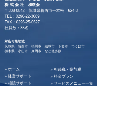
​株 式 会 社 和敬会
〒308-0842 茨城県筑西市一本松 624-3
TEL：0296-22-3689
​FAX：0296-25-0627
​社員数：35名​
対応可能地域
茨城県 筑西市 桜川市 結城市 下妻市 つくば市
​栃木県 小山市 真岡市 など他多数
​» ホーム
​» 相続税・贈与税
» 経営サポート
» 料⾦プラン
» 相続サポート
» サービスメニュー⼀覧
» 部⾨紹介/ご挨拶
» お知らせ
» 事業所案内/アクセス
» dailyコラム
» 会社設⽴・新規開業
» ブログ
» 税務
» 私たちの⽇常
» 会計経理
» 求⼈情報
» 経営・総務
» お問い合わせ
» 決算書
» サイトマップ