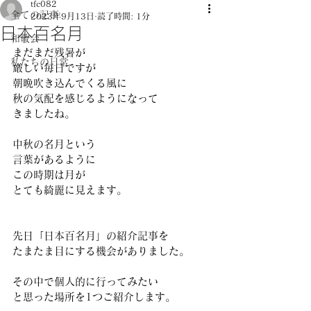
tfc082
全ての記事
2023年9月13日
読了時間: 1分
日本百名月
和敬会
まだまだ残暑が
私たちの日常
厳しい毎日ですが 
朝晩吹き込んでくる風に 
秋の気配を感じるようになって 
きましたね。 
中秋の名月という
言葉があるように 
この時期は月が
とても綺麗に見えます。 
先日「日本百名月」の紹介記事を 
たまたま目にする機会がありました。 
その中で個人的に行ってみたい 
と思った場所を1つご紹介します。 