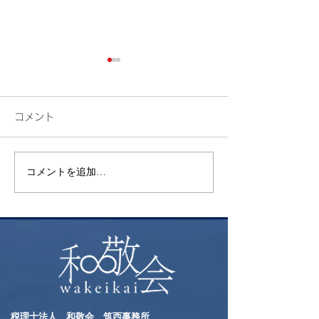
コメント
検索
花火
コメントを追加…
税理士法人 和敬会 筑西事務所