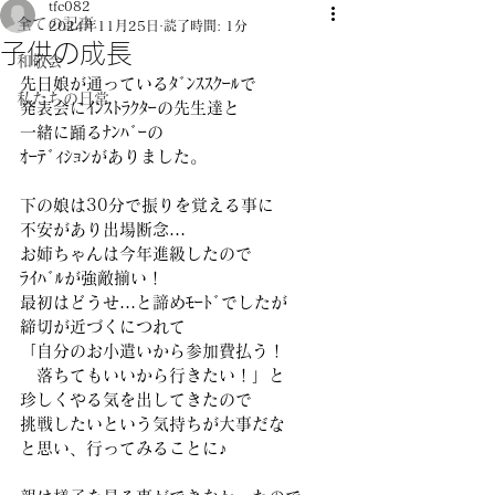
tfc082
全ての記事
2024年11月25日
読了時間: 1分
子供の成長
和敬会
先日娘が通っているﾀﾞﾝｽｽｸｰﾙで
私たちの日常
発表会にｲﾝｽﾄﾗｸﾀｰの先生達と
一緒に踊るﾅﾝﾊﾞｰの
ｵｰﾃﾞｨｼｮﾝがありました。
下の娘は30分で振りを覚える事に
不安があり出場断念…
お姉ちゃんは今年進級したので
ﾗｲﾊﾞﾙが強敵揃い！
最初はどうせ…と諦めﾓｰﾄﾞでしたが
締切が近づくにつれて
「自分のお小遣いから参加費払う！
　落ちてもいいから行きたい！」と
珍しくやる気を出してきたので
挑戦したいという気持ちが大事だな
と思い、行ってみることに♪