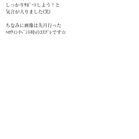
しっかりｻﾎﾟｰﾄしよう！と
気合が入りました(笑)
ちなみに画像は先月行った
ﾊﾛｳｨﾝｲﾍﾞﾝﾄ時のｺｽﾌﾟﾚです☆