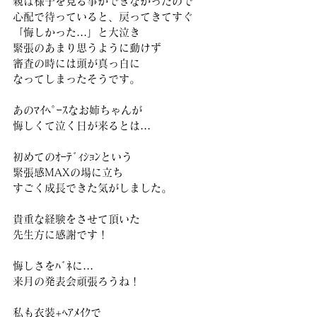
親は様子を見る事ができなかったので
心配で待っていると、戻ってきてすぐ
「悔しかった…」と大泣き
緊張のあまり思うように動けず
審査の時には頭が真っ白に
なってしまったそうです。
あのﾏｲﾍﾟｰｽなお姉ちゃんが
悔しくて泣く日が来るとは…
初めてのｵｰﾃﾞｨｼｮﾝという
緊張感MAXの場に立ち
すごく成長できた気がしました。
貴重な経験をさせて頂いた
先生方に感謝です！
悔しさをﾊﾞﾈに…
来月の発表会頑張ろうね！
私も衣装+ﾍｱﾒｲｸで