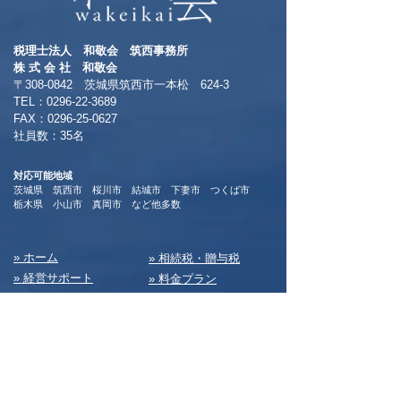
税理士法人 和敬会 筑西事務所
​株 式 会 社 和敬会
〒308-0842 茨城県筑西市一本松 624-3
TEL：0296-22-3689
​FAX：0296-25-0627
​社員数：35名​
対応可能地域
茨城県 筑西市 桜川市 結城市 下妻市 つくば市
​栃木県 小山市 真岡市 など他多数
​» ホーム
​» 相続税・贈与税
» 経営サポート
» 料⾦プラン
» 相続サポート
» サービスメニュー⼀覧
» 部⾨紹介/ご挨拶
» お知らせ
» 事業所案内/アクセス
» dailyコラム
» 会社設⽴・新規開業
» ブログ
» 税務
» 私たちの⽇常