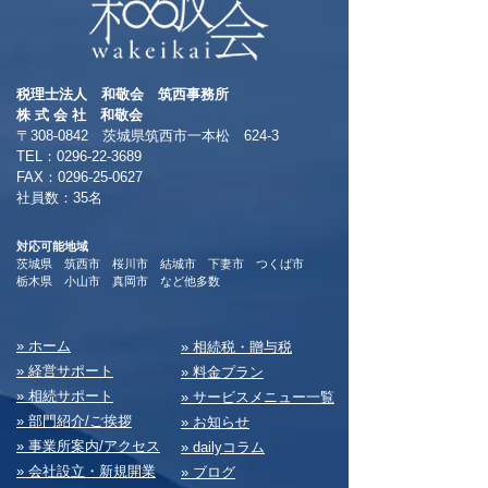
税理士法人 和敬会 筑西事務所
​株 式 会 社 和敬会
〒308-0842 茨城県筑西市一本松 624-3
TEL：0296-22-3689
​FAX：0296-25-0627
​社員数：35名​
対応可能地域
茨城県 筑西市 桜川市 結城市 下妻市 つくば市
​栃木県 小山市 真岡市 など他多数
​» ホーム
​» 相続税・贈与税
» 経営サポート
» 料⾦プラン
» 相続サポート
» サービスメニュー⼀覧
» 部⾨紹介/ご挨拶
» お知らせ
» 事業所案内/アクセス
» dailyコラム
» 会社設⽴・新規開業
» ブログ