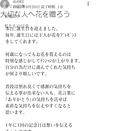
tfc082
全ての記事
2021年9月20日
読了時間: 1分
大切な人へ花を贈ろう
和敬会
私たちの日常
本日､誕生日を迎えました。
毎年､誕生日には主人が花をﾌﾟﾚｾﾞﾝﾄ
をしてくれます。
何歳になってもお花を貰えるのは
特別な感じがしてﾃﾝｼｮﾝが上がります。
自分の為だけに選んでくれた気持ち
が何より嬉しいです。
普段は照れ臭くて感謝の気持ちを
伝える事が出来ない人も、花言葉に
｢ありがとう｣の気持ちを託せば
素直な気持ちを伝えやすくなると
思います。
1年に1回の記念日は想いを伝える