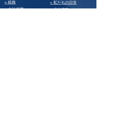
» 税務
» 私たちの⽇常
» 会計経理
» 求⼈情報
» 経営・総務
» お問い合わせ
» 決算書
» サイトマップ