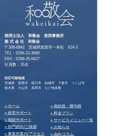
税理士法人 和敬会 筑西事務所
​株 式 会 社 和敬会
〒308-0842 茨城県筑西市一本松 624-3
TEL：0296-22-3689
​FAX：0296-25-0627
​社員数：35名​
対応可能地域
茨城県 筑西市 桜川市 結城市 下妻市 つくば市
​栃木県 小山市 真岡市 など他多数
​» ホーム
​» 相続税・贈与税
» 経営サポート
» 料⾦プラン
» 相続サポート
» サービスメニュー⼀覧
» 部⾨紹介/ご挨拶
» お知らせ
» 事業所案内/アクセス
» dailyコラム