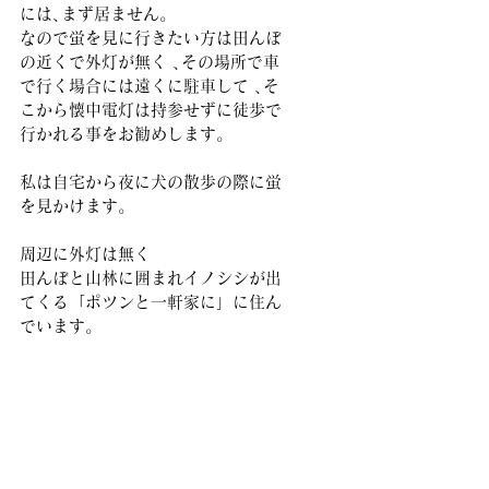
には､まず居ません。
なので蛍を見に行きたい方は田んぼ
の近くで外灯が無く ､その場所で車
で行く場合には遠くに駐車して ､そ
こから懐中電灯は持参せずに徒歩で
行かれる事をお勧めします。
私は自宅から夜に犬の散歩の際に蛍
を見かけます。
周辺に外灯は無く
田んぼと山林に囲まれイノシシが出
てくる「ポツンと一軒家に」に住ん
でいます。