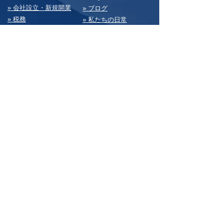
» 会社設⽴・新規開業
» ブログ
» 税務
» 私たちの⽇常
» 会計経理
» 求⼈情報
» 経営・総務
» お問い合わせ
» 決算書
» サイトマップ