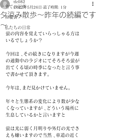
tfc082
全ての記事
2022年5月26日
読了時間: 1分
夕涼み散歩～昨年の続編です
和敬会
～
私たちの日常
蛍の内容を覚えていらっしゃる方は
いるでしょうか？
今回は ､その続きになりますが今週
の通勤中のラジオにてそろそろ蛍が
出てくる頃の時季になったと言う事
で書かせて頂きます。
今年は､まだ見かけていません。
年々と生態系の変化により数が少な
くなっていますが ､どういう場所に
生息しているかと言いますと
蛍は光に弱く月明りや外灯の光でさ
えも嫌いますので当然 ､車道の近く