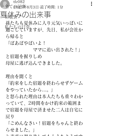
tfc082
全ての記事
2025年8月3日
読了時間: 1分
夏休みの出来事
和敬会
孫たちも夏休みに入り元気いっぱいに
私たちの日常
過ごしていますが、先日、私が会社か
ら帰ると 
「ばあばやばいよ！
　　　　　　ママに追い出された！」 
と宿題を握りしめ
母屋に逃げ込んできました。 
理由を聞くと 
「約束をした宿題を終わらせずゲーム
をやっていたから…。」 
と怒られた理由は本人たちも重々わか
っていて、2時間をかけ約束の範囲ま
で宿題を母屋で済ませた二人は自宅に
戻り 
「ごめんなさい！宿題をちゃんと終わ
らせました。」 