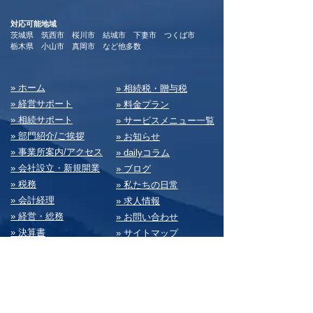
対応可能地域
茨城県 筑西市 桜川市 結城市 下妻市 つくば市
​栃木県 小山市 真岡市 など他多数
​» ホーム
​» 相続税・贈与税
» 経営サポート
» 料⾦プラン
» 相続サポート
» サービスメニュー⼀覧
» 部⾨紹介/ご挨拶
» お知らせ
» 事業所案内/アクセス
» dailyコラム
» 会社設⽴・新規開業
» ブログ
» 税務
» 私たちの⽇常
» 会計経理
» 求⼈情報
» 経営・総務
» お問い合わせ
» 決算書
» サイトマップ