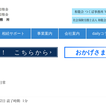
和敬会 つくば事務所 
社会保険労務士法人 和敬会 
相続サポート
事業案内
会社案内
daily
集！ こちらから
おかげさま
日常
月2日
読了時間: 1分