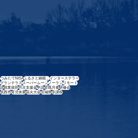
e
つみたてNISA
ふるさと納税，
インターステラー
グランテラス
スーパームーン
ノーラン
リモート
請
就業規則
月次支援金
申請
皆既月食
研修会
筑西市
育児休業
花火大会
茨城県
非課税