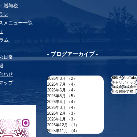
税・贈与税
プラン
ビスメニュー⼀覧
せ
yコラム
-​ ブログアーカイブ -
ちの⽇常
報
い合わせ
和敬会
YouTub
2026年8月
（2）
2件の記事
トマップ
キャリアアップ
2026年7月
（4）
4件の記事
助成金
助成金申
2026年6月
（4）
4件の記事
社会保険労務士
2026年5月
（5）
5件の記事
2026年4月
（4）
4件の記事
2026年3月
（4）
4件の記事
2026年2月
（3）
3件の記事
2026年1月
（3）
3件の記事
2025年12月
（1）
1件の記事
2025年11月
（4）
4件の記事