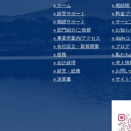
​» ホーム
​» 相続
» 経営サポート
» 料⾦
» 相続サポート
» サー
» 部⾨紹介/ご挨拶
» お知ら
» 事業所案内/アクセス
» dail
» 会社設⽴・新規開業
» ブログ
» 税務
» 私た
» 会計経理
» 求⼈情
» 経営・総務
» お問
» 決算書
» サイ