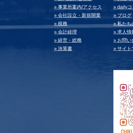
» 事業所案内/アクセス
» dail
» 会社設⽴・新規開業
» ブログ
» 税務
» 私た
» 会計経理
» 求⼈情
» 経営・総務
» お問
» 決算書
» サイ