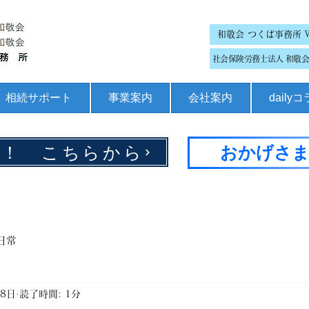
和敬会 つくば事務所 
社会保険労務士法人 和敬会 
相続サポート
事業案内
会社案内
daily
集！ こちらから
おかげさま
日常
月8日
読了時間: 1分