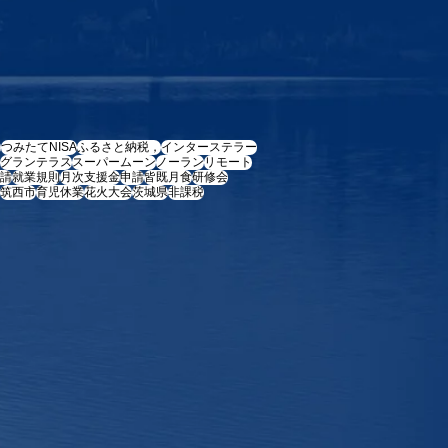
e
つみたてNISA
ふるさと納税，
インターステラー
グランテラス
スーパームーン
ノーラン
リモート
請
就業規則
月次支援金
申請
皆既月食
研修会
筑西市
育児休業
花火大会
茨城県
非課税