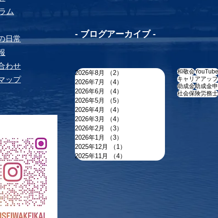
yコラム
-​ ブログアーカイブ -
ちの⽇常
報
い合わせ
和敬会
YouTub
2026年8月
（2）
2件の記事
トマップ
キャリアアップ
2026年7月
（4）
4件の記事
助成金
助成金申
2026年6月
（4）
4件の記事
社会保険労務士
2026年5月
（5）
5件の記事
2026年4月
（4）
4件の記事
2026年3月
（4）
4件の記事
2026年2月
（3）
3件の記事
2026年1月
（3）
3件の記事
2025年12月
（1）
1件の記事
2025年11月
（4）
4件の記事