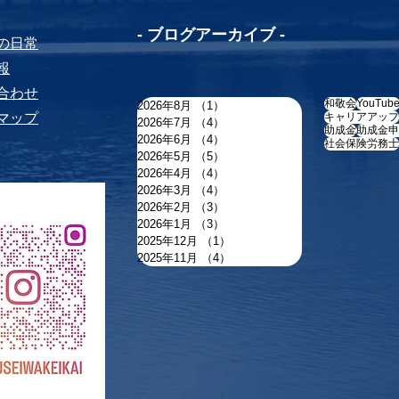
-​ ブログアーカイブ -
ちの⽇常
報
い合わせ
和敬会
YouTub
2026年8月
（1）
1件の記事
トマップ
キャリアアップ
2026年7月
（4）
4件の記事
助成金
助成金申
2026年6月
（4）
4件の記事
社会保険労務士
2026年5月
（5）
5件の記事
2026年4月
（4）
4件の記事
2026年3月
（4）
4件の記事
2026年2月
（3）
3件の記事
2026年1月
（3）
3件の記事
2025年12月
（1）
1件の記事
2025年11月
（4）
4件の記事