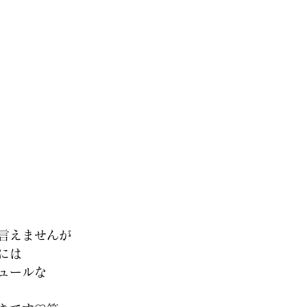
言えませんが 
には 
ュールな 