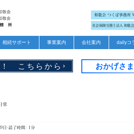
和敬会 つくば事務所 
社会保険労務士法人 和敬会 
相続サポート
事業案内
会社案内
daily
集！ こちらから
おかげさま
日常
月9日
読了時間: 1分