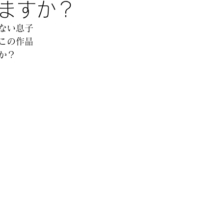
ますか？
ない息子 
この作品 
か？ 