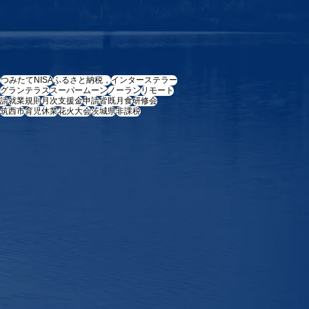
e
つみたてNISA
ふるさと納税，
インターステラー
グランテラス
スーパームーン
ノーラン
リモート
請
就業規則
月次支援金
申請
皆既月食
研修会
筑西市
育児休業
花火大会
茨城県
非課税