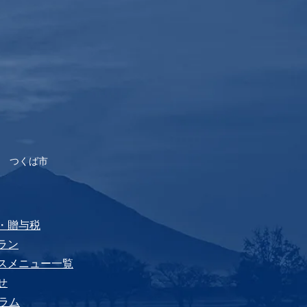
すす
 つくば市
税・贈与税
プラン
ビスメニュー⼀覧
せ
yコラム