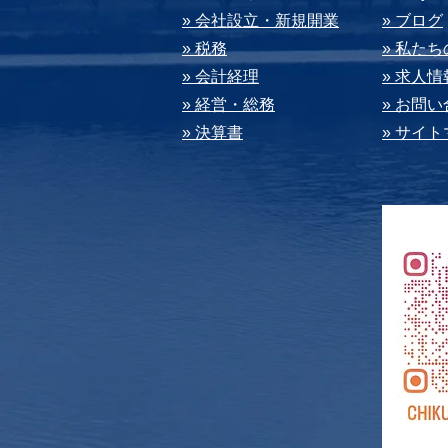
» 会社設⽴・新規開業
» ブログ
» 税務
» 私た
» 会計経理
» 求⼈情
» 経営・総務
» お問
» 決算書
» サイ