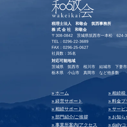
税理士法人 和敬会 筑西事務所
​株 式 会 社 和敬会
〒308-0842 茨城県筑西市一本松 624-3
TEL：0296-22-3689
​FAX：0296-25-0627
​社員数：35名​
対応可能地域
茨城県 筑西市 桜川市 結城市 下妻市
​栃木県 小山市 真岡市 など他多数
​» ホーム
​» 相続
» 経営サポート
» 料⾦
» 相続サポート
» サー
» 部⾨紹介/ご挨拶
» お知ら
» 事業所案内/アクセス
» dail