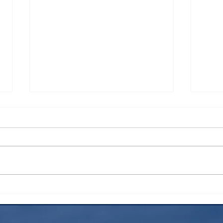
花火
昨年
士登