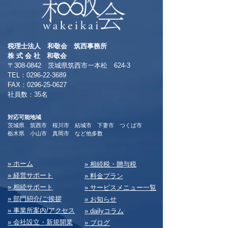
税理士法人 和敬会 筑西事務所
​株 式 会 社 和敬会
〒308-0842 茨城県筑西市一本松 624-3
TEL：0296-22-3689
​FAX：0296-25-0627
​社員数：35名​
対応可能地域
茨城県 筑西市 桜川市 結城市 下妻市 つくば市
​栃木県 小山市 真岡市 など他多数
​» ホーム
​» 相続税・贈与税
» 経営サポート
» 料⾦プラン
» 相続サポート
» サービスメニュー⼀覧
» 部⾨紹介/ご挨拶
» お知らせ
» 事業所案内/アクセス
» dailyコラム
» 会社設⽴・新規開業
» ブログ