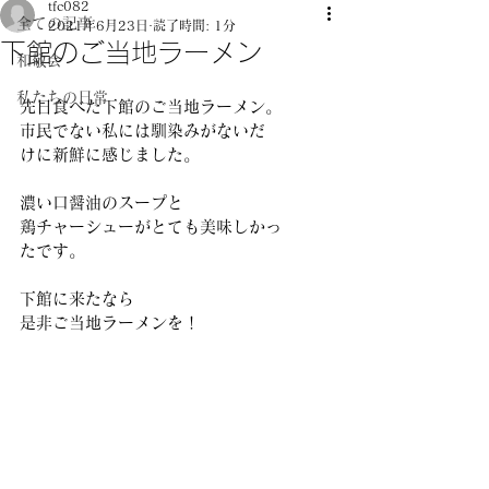
tfc082
全ての記事
2021年6月23日
読了時間: 1分
下館のご当地ラーメン
和敬会
私たちの日常
先日食べた下館のご当地ラーメン。
市民でない私には馴染みがないだ
けに新鮮に感じました。
濃い口醤油のスープと
鶏チャーシューがとても美味しかっ
たです。
下館に来たなら
是非ご当地ラーメンを！