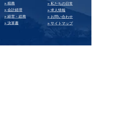
» 税務
» 私たちの⽇常
» 会計経理
» 求⼈情報
» 経営・総務
» お問い合わせ
» 決算書
» サイトマップ