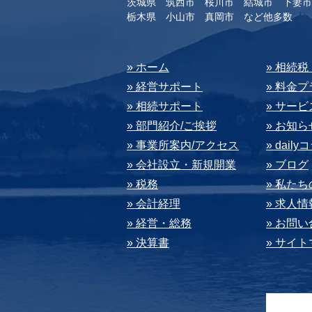
茨城県 筑西市 桜川市 結城市 下妻市
​栃木県 小山市 真岡市 など他多数
​» ホーム
​» 相続
» 経営サポート
» 料⾦
» 相続サポート
» サー
» 部⾨紹介/ご挨拶
» お知ら
» 事業所案内/アクセス
» dail
» 会社設⽴・新規開業
» ブログ
» 税務
» 私た
» 会計経理
» 求⼈情
» 経営・総務
» お問
» 決算書
» サイ