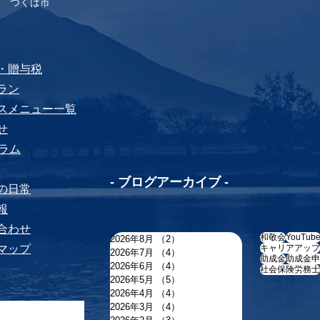
 つくば市
税・贈与税
プラン
ビスメニュー⼀覧
せ
yコラム
-​ ブログアーカイブ -
ちの⽇常
報
い合わせ
和敬会
YouTub
2026年8月
（2）
2件の記事
トマップ
キャリアアップ
2026年7月
（4）
4件の記事
助成金
助成金申
2026年6月
（4）
4件の記事
社会保険労務士
2026年5月
（5）
5件の記事
2026年4月
（4）
4件の記事
2026年3月
（4）
4件の記事