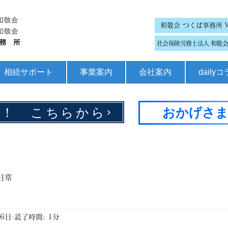
和敬会 つくば事務所 
社会保険労務士法人 和敬会 
相続サポート
事業案内
会社案内
daily
集！ こちらから
おかげさま
日常
月6日
読了時間: 1分