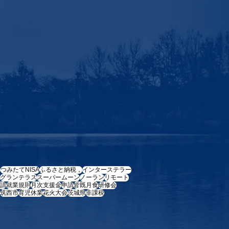
e
つみたてNISA
ふるさと納税，
インターステラー
グランテラス
スーパームーン
ノーラン
リモート
請
就業規則
月次支援金
申請
皆既月食
研修会
筑西市
育児休業
花火大会
茨城県
非課税