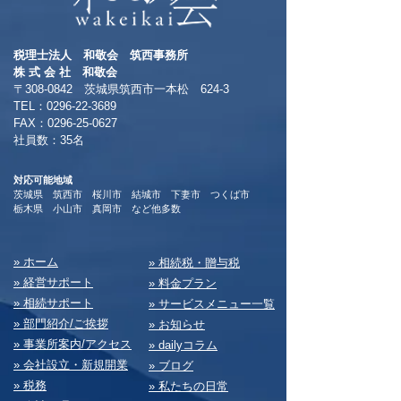
税理士法人 和敬会 筑西事務所
​株 式 会 社 和敬会
〒308-0842 茨城県筑西市一本松 624-3
TEL：0296-22-3689
​FAX：0296-25-0627
​社員数：35名​
対応可能地域
茨城県 筑西市 桜川市 結城市 下妻市 つくば市
​栃木県 小山市 真岡市 など他多数
​» ホーム
​» 相続税・贈与税
» 経営サポート
» 料⾦プラン
» 相続サポート
» サービスメニュー⼀覧
» 部⾨紹介/ご挨拶
» お知らせ
» 事業所案内/アクセス
» dailyコラム
» 会社設⽴・新規開業
» ブログ
» 税務
» 私たちの⽇常