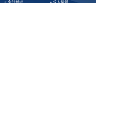
» 会計経理
» 求⼈情報
» 経営・総務
» お問い合わせ
» 決算書
» サイトマップ