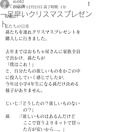
tfc082
全ての記事
2024年12月23日
読了時間: 1分
一足早いクリスマスプレゼン
和敬会
ト
私たちの日常
孫たちを連れクリスマスプレゼントを
購入しに行きました。
去年まではおもちゃ屋さんに家族全員
で出かけ、孫たちが
「僕はこれ！」
と、自分たちの欲しいものをかごの中
に投入していく感じでしたが、
今年は小学4年生になる孫だけ決める
様子がありません。
じいじ:｢どうしたの？欲しいものない
　　　　の？」
孫　　:｢欲しいものはあるんだけど
　　　　ここで買うよりネットで買っ
　　　　た方が安いから…。」