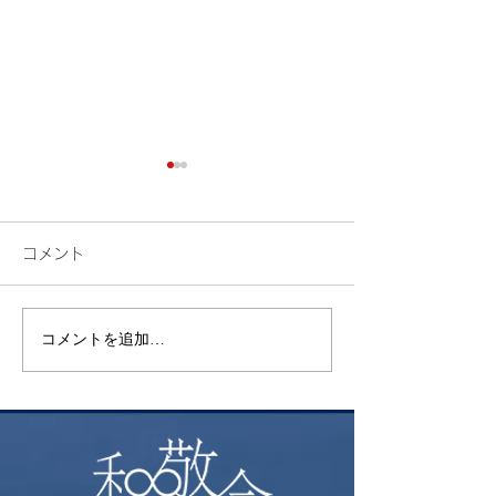
コメント
花火
コメントを追加…
昨年挑戦した御
ト富士登山 ～
る方へおすすめ
本一の絶景～