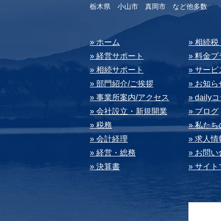
​栃木県 小山市 真岡市 など他多数
​» ホーム
​» 相続
» 経営サポート
» 料⾦
» 相続サポート
» サー
» 部⾨紹介/ご挨拶
» お知ら
» 事業所案内/アクセス
» dail
» 会社設⽴・新規開業
» ブログ
» 税務
» 私た
» 会計経理
» 求⼈情
» 経営・総務
» お問
» 決算書
» サイ