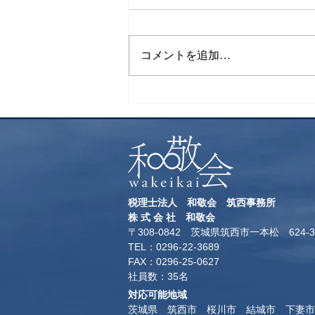
コメントを追加…
社会保険・労働保険の申請に
ついて
税理士法人 和敬会 筑西事務所
​株 式 会 社 和敬会
〒308-0842 茨城県筑西市一本松 624-3
TEL：0296-22-3689
​FAX：0296-25-0627
​社員数：35名​
対応可能地域
茨城県 筑西市 桜川市 結城市 下妻市