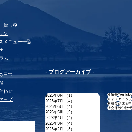
税・贈与税
プラン
ビスメニュー⼀覧
せ
yコラム
-​ ブログアーカイブ -
ちの⽇常
報
い合わせ
和敬会
YouTub
2026年8月
（1）
1件の記事
トマップ
キャリアアップ
2026年7月
（4）
4件の記事
助成金
助成金申
2026年6月
（4）
4件の記事
社会保険労務士
2026年5月
（5）
5件の記事
2026年4月
（4）
4件の記事
2026年3月
（4）
4件の記事
2026年2月
（3）
3件の記事