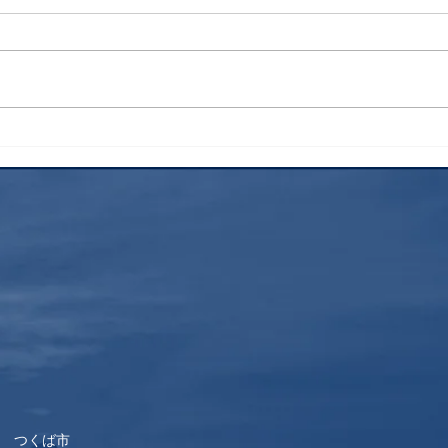
あなたの固定資産税は大丈
令和
夫？
と～
いて
 つくば市