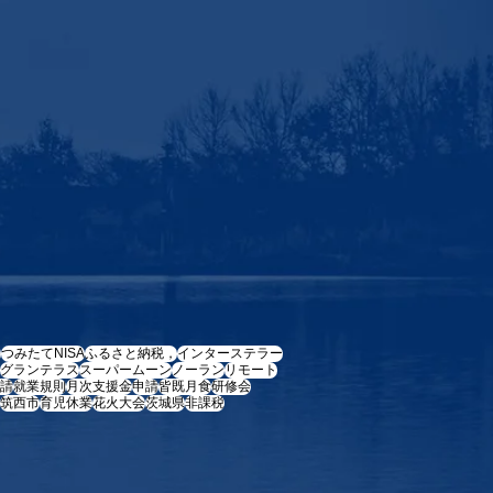
e
つみたてNISA
ふるさと納税，
インターステラー
グランテラス
スーパームーン
ノーラン
リモート
請
就業規則
月次支援金
申請
皆既月食
研修会
筑西市
育児休業
花火大会
茨城県
非課税