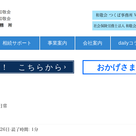
和敬会 つくば事務所 
社会保険労務士法人 和敬会 
相続サポート
事業案内
会社案内
daily
集！ こちらから
おかげさま
日常
月26日
読了時間: 1分