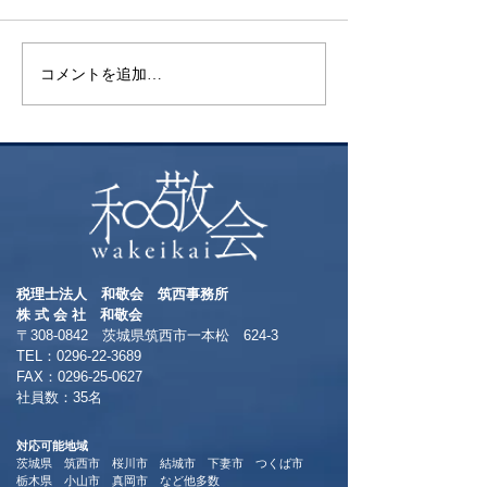
検索
花火
コメントを追加…
税理士法人 和敬会 筑西事務所
​株 式 会 社 和敬会
〒308-0842 茨城県筑西市一本松 624-3
TEL：0296-22-3689
​FAX：0296-25-0627
​社員数：35名​
対応可能地域
茨城県 筑西市 桜川市 結城市 下妻市 つくば市
​栃木県 小山市 真岡市 など他多数