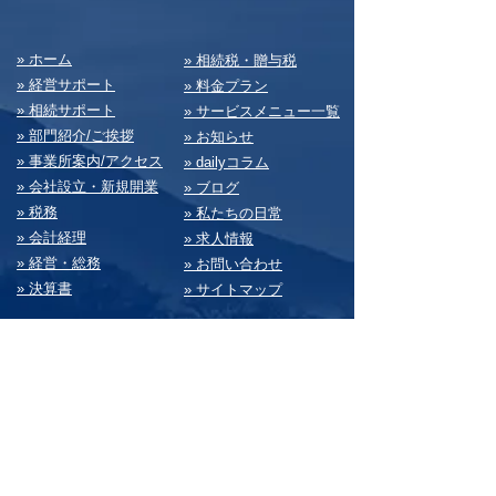
​» ホーム
​» 相続税・贈与税
» 経営サポート
» 料⾦プラン
» 相続サポート
» サービスメニュー⼀覧
» 部⾨紹介/ご挨拶
» お知らせ
» 事業所案内/アクセス
» dailyコラム
» 会社設⽴・新規開業
» ブログ
» 税務
» 私たちの⽇常
» 会計経理
» 求⼈情報
» 経営・総務
» お問い合わせ
» 決算書
» サイトマップ