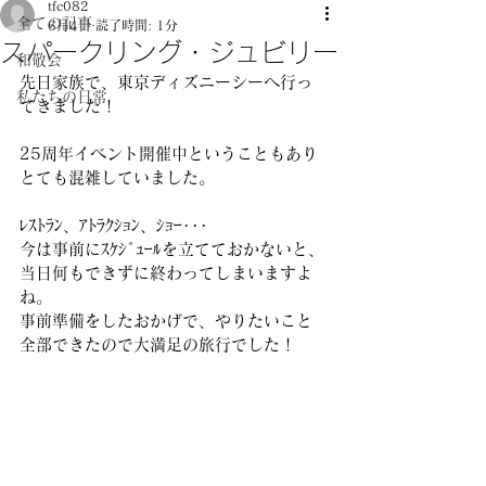
tfc082
全ての記事
6月4日
読了時間: 1分
スパークリング・ジュビリー
和敬会
先日家族で、東京ディズニーシーへ行っ
私たちの日常
てきました！ 
25周年イベント開催中ということもあり
とても混雑していました。 
ﾚｽﾄﾗﾝ、ｱﾄﾗｸｼｮﾝ、ｼｮｰ･･･
今は事前にｽｹｼﾞｭｰﾙを立てておかないと、
当日何もできずに終わってしまいますよ
ね。
事前準備をしたおかげで、やりたいこと
全部できたので大満足の旅行でした！