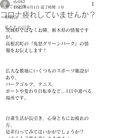
tfc082
全ての記事
2021年6月1日
読了時間: 1分
コロナ疲れしていませんか？
和敬会
私たちの日常
茨城県ではなくお隣、栃木県の情報です
が、
高根沢町の「鬼怒グリーンパーク」の情
報をお伝えします！
広大な敷地にいくつものスポーツ施設が
あり、
パークゴルフ、テニス、
ボートや変わり自転車など…1日中遊べる
場所です。
自粛生活が長引き、心身ともにお疲れの
方、
是非行ってみてはいかがでしょうか？