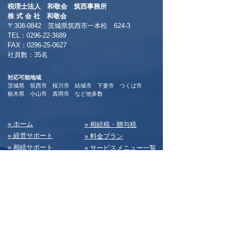
税理士法人 和敬会 筑西事務所
​株 式 会 社 和敬会
〒308-0842 茨城県筑西市一本松 624-3
TEL：0296-22-3689
​FAX：0296-25-0627
​社員数：35名​
対応可能地域
茨城県 筑西市 桜川市 結城市 下妻市 つくば市
​栃木県 小山市 真岡市 など他多数
​» ホーム
​» 相続税・贈与税
» 経営サポート
» 料⾦プラン
» 相続サポート
» サービスメニュー⼀覧
» 部⾨紹介/ご挨拶
» お知らせ
» 事業所案内/アクセス
» dailyコラム
» 会社設⽴・新規開業
» ブログ
» 税務
» 私たちの⽇常
» 会計経理
» 求⼈情報
» 経営・総務
» お問い合わせ