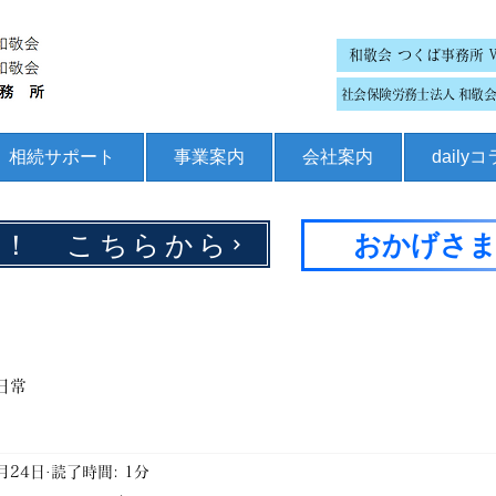
和敬会 つくば事務所 
社会保険労務士法人 和敬会 
相続サポート
事業案内
会社案内
daily
集！ こちらから
おかげさま
日常
月24日
読了時間: 1分