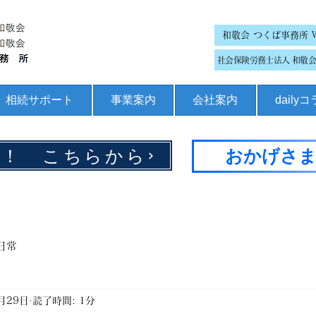
和敬会 つくば事務所 
社会保険労務士法人 和敬会 
相続サポート
事業案内
会社案内
daily
集！ こちらから
おかげさま
日常
月29日
読了時間: 1分