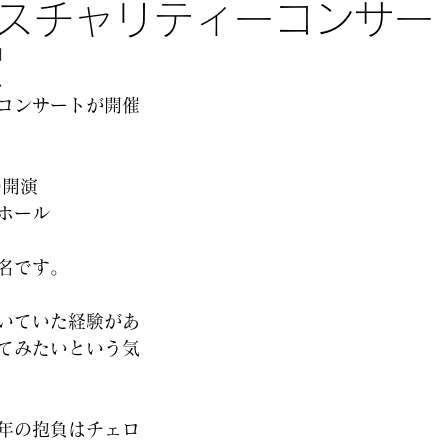
スチャリティーコンサー
日
、
スコンサートが開催
0開演
ホール
0名です。
いていた経験があ
てみたいという気
年の抱負はチェロ