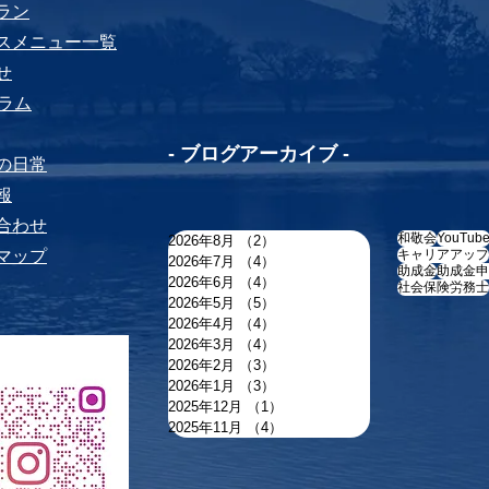
プラン
ビスメニュー⼀覧
せ
yコラム
-​ ブログアーカイブ -
ちの⽇常
報
い合わせ
和敬会
YouTub
2026年8月
（2）
2件の記事
トマップ
キャリアアップ
2026年7月
（4）
4件の記事
助成金
助成金申
2026年6月
（4）
4件の記事
社会保険労務士
2026年5月
（5）
5件の記事
2026年4月
（4）
4件の記事
2026年3月
（4）
4件の記事
2026年2月
（3）
3件の記事
2026年1月
（3）
3件の記事
2025年12月
（1）
1件の記事
2025年11月
（4）
4件の記事