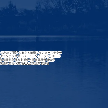
e
つみたてNISA
ふるさと納税，
インターステラー
グランテラス
スーパームーン
ノーラン
リモート
請
就業規則
月次支援金
申請
皆既月食
研修会
筑西市
育児休業
花火大会
茨城県
非課税