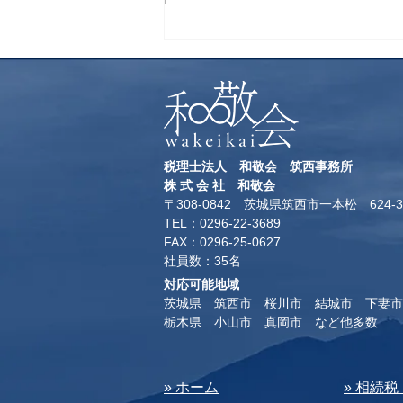
税理士法人 和敬会 筑西事務所
​株 式 会 社 和敬会
〒308-0842 茨城県筑西市一本松 624-3
TEL：0296-22-3689
​FAX：0296-25-0627
​社員数：35名​
対応可能地域
茨城県 筑西市 桜川市 結城市 下妻市
​栃木県 小山市 真岡市 など他多数
​» ホーム
​» 相続