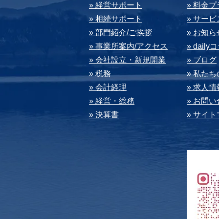
» 経営サポート
» 料⾦
» 相続サポート
» サー
» 部⾨紹介/ご挨拶
» お知ら
» 事業所案内/アクセス
» dail
» 会社設⽴・新規開業
» ブログ
» 税務
» 私た
» 会計経理
» 求⼈情
» 経営・総務
» お問
» 決算書
» サイ