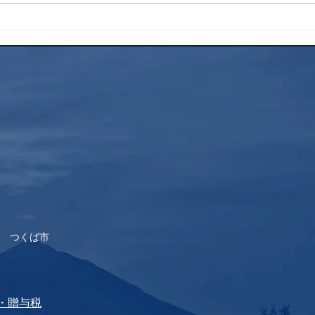
 つくば市
税・贈与税