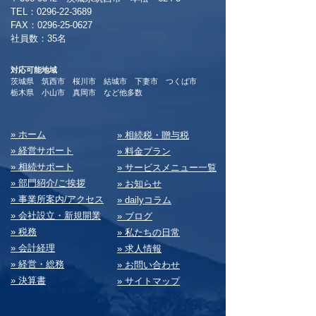
TEL：0296-22-3689
​FAX：0296-25-0627
​社員数：35名​
対応可能地域
茨城県 筑西市 桜川市 結城市 下妻市 つくば市
​栃木県 小山市 真岡市 など他多数
​» ホーム
​» 相続税・贈与税
» 経営サポート
» 料⾦プラン
» 相続サポート
» サービスメニュー⼀覧
» 部⾨紹介/ご挨拶
» お知らせ
» 事業所案内/アクセス
» dailyコラム
» 会社設⽴・新規開業
» ブログ
» 税務
» 私たちの⽇常
» 会計経理
» 求⼈情報
» 経営・総務
» お問い合わせ
» 決算書
» サイトマップ