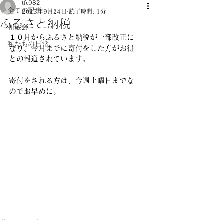
tfc082
全ての記事
2023年9月24日
読了時間: 1分
ふるさと納税
和敬会
１０月からふるさと納税が一部改正に
私たちの日常
なり、今月までに寄付をした方がお得
との報道されています。
寄付をされる方は、今週土曜日までな
のでお早めに。