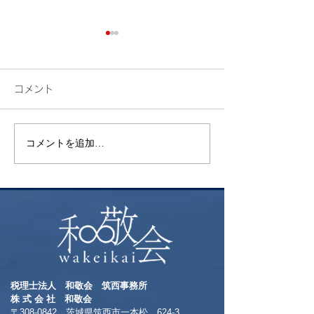
コメント
検索
花火
コメントを追加…
税理士法人 和敬会 筑西事務所
​株 式 会 社 和敬会
〒308-0842 茨城県筑西市一本松 624-3