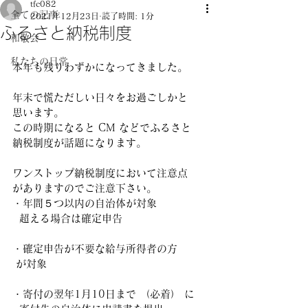
tfc082
全ての記事
2021年12月23日
読了時間: 1分
ふるさと納税制度
和敬会
私たちの日常
本年も残りわずかになってきました。
年末で慌ただしい日々をお過ごしかと
思います。
この時期になると CM などでふるさと
納税制度が話題になります。
ワンストップ納税制度において注意点
がありますのでご注意下さい。
・年間５つ以内の自治体が対象
  超える場合は確定申告
・確定申告が不要な給与所得者の方
 が対象
・寄付の翌年1月10日まで （必着） に