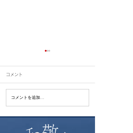
コメント
コメントを追加…
あなたの固定資産税は大
令和7年10月1
丈夫？
こと～社会保険
件について～