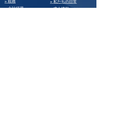
» 税務
» 私たちの⽇常
» 会計経理
» 求⼈情報
» 経営・総務
» お問い合わせ
» 決算書
» サイトマップ