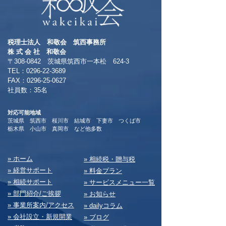
税理士法人 和敬会 筑西事務所
​株 式 会 社 和敬会
〒308-0842 茨城県筑西市一本松 624-3
TEL：0296-22-3689
​FAX：0296-25-0627
​社員数：35名​
対応可能地域
茨城県 筑西市 桜川市 結城市 下妻市 つくば市
​栃木県 小山市 真岡市 など他多数
​» ホーム
​» 相続税・贈与税
» 経営サポート
» 料⾦プラン
» 相続サポート
» サービスメニュー⼀覧
» 部⾨紹介/ご挨拶
» お知らせ
» 事業所案内/アクセス
» dailyコラム
» 会社設⽴・新規開業
» ブログ