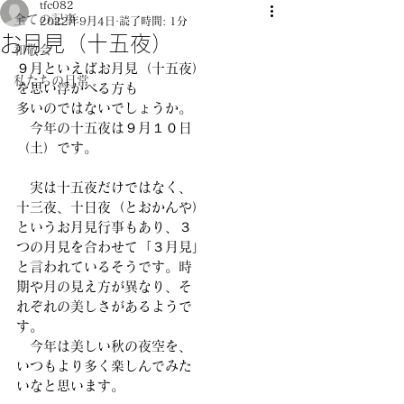
tfc082
全ての記事
2022年9月4日
読了時間: 1分
お月見（十五夜）
和敬会
９月といえばお月見（十五夜）
私たちの日常
を思い浮かべる方も
多いのではないでしょうか。
　今年の十五夜は９月１０日
（土）です。
　実は十五夜だけではなく、
十三夜、十日夜（とおかんや）
というお月見行事もあり、３
つの月見を合わせて「３月見」
と言われているそうです。時
期や月の見え方が異なり、そ
れぞれの美しさがあるようで
す。　
　今年は美しい秋の夜空を、
いつもより多く楽しんでみた
いなと思います。