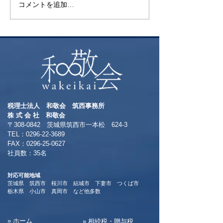
コメントを追加…
税理士法人 和敬会 筑西事務所
​株 式 会 社 和敬会
〒308-0842 茨城県筑西市一本松 624-3
TEL：0296-22-3689
​FAX：0296-25-0627
​社員数：35名​
対応可能地域
茨城県 筑西市 桜川市 結城市 下妻市 つくば市
​栃木県 小山市 真岡市 など他多数
​» ホーム
​» 相続税・贈与税