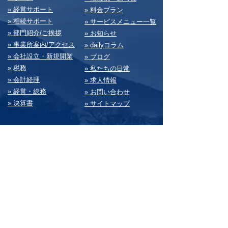
» 経営サポート
» 料⾦プラン
» 相続サポート
» サービスメニュー⼀覧
» 部⾨紹介/ご挨拶
» お知らせ
» 事業所案内/アクセス
» dailyコラム
» 会社設⽴・新規開業
» ブログ
» 税務
» 私たちの⽇常
» 会計経理
» 求⼈情報
» 経営・総務
» お問い合わせ
» 決算書
» サイトマップ