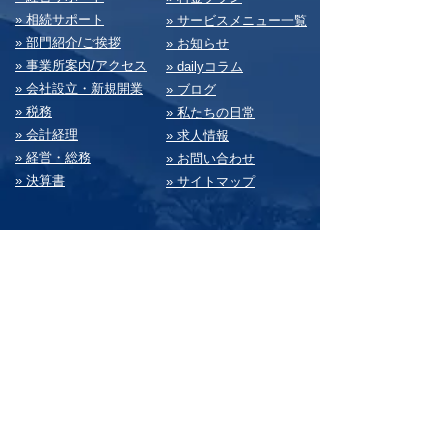
» 相続サポート
» サービスメニュー⼀覧
» 部⾨紹介/ご挨拶
» お知らせ
» 事業所案内/アクセス
» dailyコラム
» 会社設⽴・新規開業
» ブログ
» 税務
» 私たちの⽇常
» 会計経理
» 求⼈情報
» 経営・総務
» お問い合わせ
» 決算書
» サイトマップ