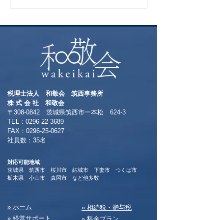
税理士法人 和敬会 筑西事務所
​株 式 会 社 和敬会
〒308-0842 茨城県筑西市一本松 624-3
TEL：0296-22-3689
​FAX：0296-25-0627
​社員数：35名​
対応可能地域
茨城県 筑西市 桜川市 結城市 下妻市 つくば市
​栃木県 小山市 真岡市 など他多数
​» ホーム
​» 相続税・贈与税
» 経営サポート
» 料⾦プラン