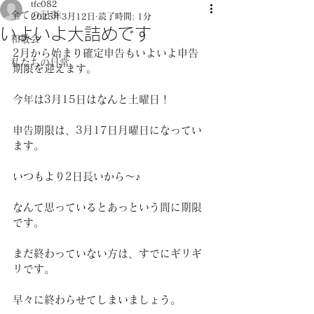
tfc082
全ての記事
2025年3月12日
読了時間: 1分
いよいよ大詰めです
和敬会
2月から始まり確定申告もいよいよ申告
私たちの日常
期限を迎えます。
今年は3月15日はなんと土曜日！
申告期限は、3月17日月曜日になってい
ます。
いつもより2日長いから～♪
なんて思っているとあっという間に期限
です。
まだ終わっていない方は、すでにギリギ
リです。
早々に終わらせてしまいましょう。