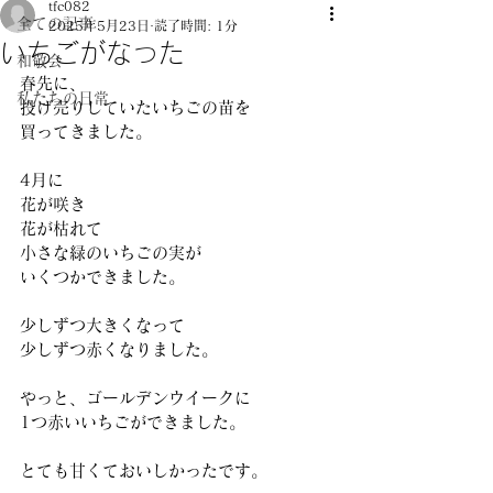
tfc082
全ての記事
2025年5月23日
読了時間: 1分
いちごがなった
和敬会
春先に、 
私たちの日常
投げ売りしていたいちごの苗を 
買ってきました。 
4月に 
花が咲き 
花が枯れて 
小さな緑のいちごの実が 
いくつかできました。 
少しずつ大きくなって 
少しずつ赤くなりました。 
やっと、ゴールデンウイークに 
1つ赤いいちごができました。 
とても甘くておいしかったです。