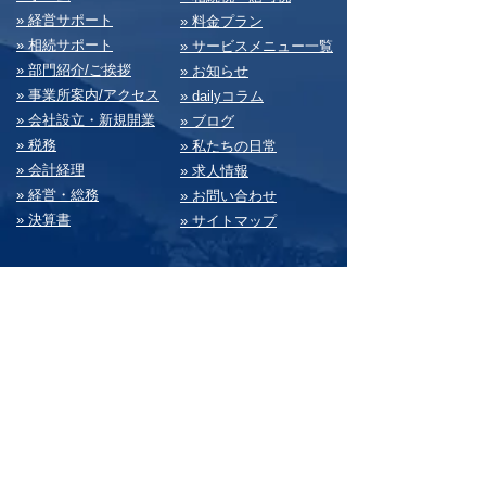
» 経営サポート
» 料⾦プラン
» 相続サポート
» サービスメニュー⼀覧
» 部⾨紹介/ご挨拶
» お知らせ
» 事業所案内/アクセス
» dailyコラム
» 会社設⽴・新規開業
» ブログ
» 税務
» 私たちの⽇常
» 会計経理
» 求⼈情報
» 経営・総務
» お問い合わせ
» 決算書
» サイトマップ