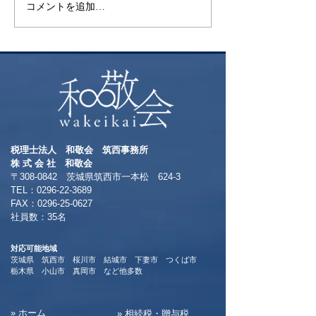
コメントを追加…
税理士法人 和敬会 筑西事務所
​株 式 会 社 和敬会
〒308-0842 茨城県筑西市一本松 624-3
TEL：0296-22-3689
​FAX：0296-25-0627
​社員数：35名​
対応可能地域
茨城県 筑西市 桜川市 結城市 下妻市 つくば市
​栃木県 小山市 真岡市 など他多数
​» ホーム
​» 相続税・贈与税