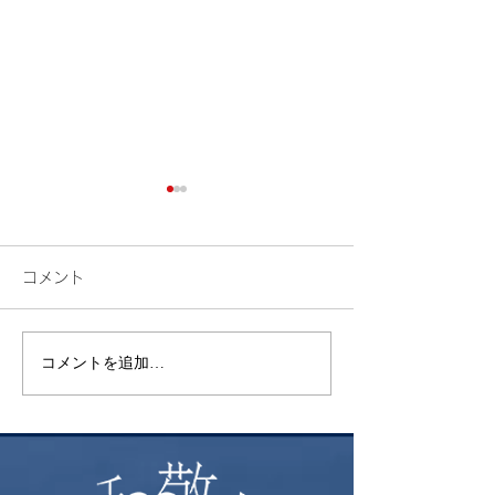
コメント
コメントを追加…
令和7年10月1日に変わる
iDeco(個人型
こと～社会保険の扶養要
金) 掛金拠出
件について～
上げ