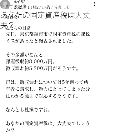
tfc082
全ての記事
2025年11月27日
読了時間: 1分
あなたの固定資産税は大丈
和敬会
夫？
私たちの日常
先日、東京都調布市で固定資産税の課税
ミスがあったと発表されました。
その金額がなんと、
課題徴収約8,000万円。
徴収漏れ約5,200万円だそうです。
市は、徴収漏れについては5年遡って所
有者に請求し、過大にとってしまった分
はわかる範囲で対応するそうです。
なんとも杜撰ですね。
あなたの固定資産税は、大丈夫でしょう
か？