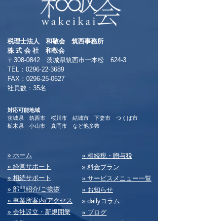
税理士法人 和敬会 筑西事務所
​株 式 会 社 和敬会
〒308-0842 茨城県筑西市一本松 624-3
TEL：0296-22-3689
​FAX：0296-25-0627
​社員数：35名​
対応可能地域
茨城県 筑西市 桜川市 結城市 下妻市 つくば市
​栃木県 小山市 真岡市 など他多数
​» ホーム
​» 相続税・贈与税
» 経営サポート
» 料⾦プラン
» 相続サポート
» サービスメニュー⼀覧
» 部⾨紹介/ご挨拶
» お知らせ
» 事業所案内/アクセス
» dailyコラム
» 会社設⽴・新規開業
» ブログ