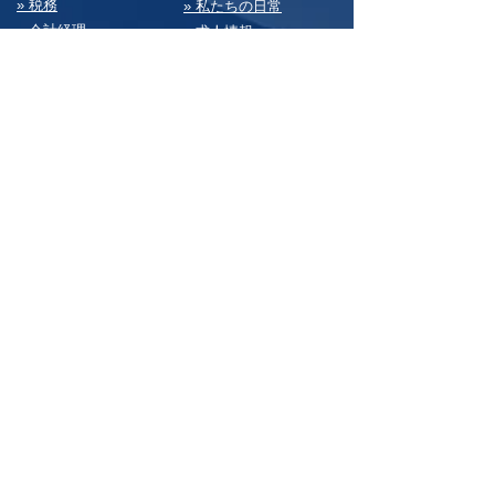
» 税務
» 私たちの⽇常
» 会計経理
» 求⼈情報
» 経営・総務
» お問い合わせ
» 決算書
» サイトマップ