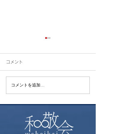
コメント
花火
コメントを追加…
昨年挑戦した御
ト富士登山 ～
る方へおすすめ
本一の絶景～