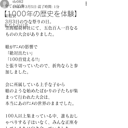
tfc082
全ての記事
2024年3月5日
読了時間: 1分
【1000年の歴史を体験】
和敬会
3月3日のひな祭りの日。
私たちの日常
笠間稲荷神社にて、五色百人一首なる
ものの大会がありました。
娘がｱﾆﾒの影響で
「絶対出たい」
「100首覚える!!」
と張り切っていたので、折角ならと参
加しました。
会に所属している上手な子から
娘のような始めたばかりの子たちが集
まって行われた大会は、
本当にあのｱﾆﾒの世界のままでした。
100人以上集まっている中、誰もおし
ゃべりする子はいなく、みんな正座を