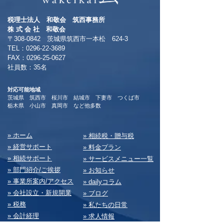
税理士法人 和敬会 筑西事務所
​株 式 会 社 和敬会
〒308-0842 茨城県筑西市一本松 624-3
TEL：0296-22-3689
​FAX：0296-25-0627
​社員数：35名​
対応可能地域
茨城県 筑西市 桜川市 結城市 下妻市 つくば市
​栃木県 小山市 真岡市 など他多数
​» ホーム
​» 相続税・贈与税
» 経営サポート
» 料⾦プラン
» 相続サポート
» サービスメニュー⼀覧
» 部⾨紹介/ご挨拶
» お知らせ
» 事業所案内/アクセス
» dailyコラム
» 会社設⽴・新規開業
» ブログ
» 税務
» 私たちの⽇常
» 会計経理
» 求⼈情報