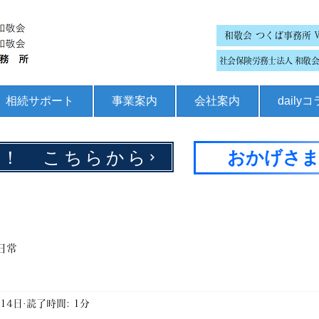
和敬会 つくば事務所 
社会保険労務士法人 和敬会 
相続サポート
事業案内
会社案内
daily
集！ こちらから
おかげさま
日常
月14日
読了時間: 1分