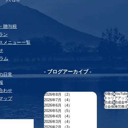
税・贈与税
プラン
ビスメニュー⼀覧
せ
yコラム
-​ ブログアーカイブ -
ちの⽇常
報
い合わせ
和敬会
YouTub
2026年8月
（2）
2件の記事
トマップ
キャリアアップ
2026年7月
（4）
4件の記事
助成金
助成金申
2026年6月
（4）
4件の記事
社会保険労務士
2026年5月
（5）
5件の記事
2026年4月
（4）
4件の記事
2026年3月
（4）
4件の記事
2026年2月
（3）
3件の記事