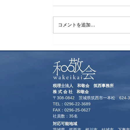
下山飯
コメントを追加…
税理士法人 和敬会 筑西事務所
​株 式 会 社 和敬会
〒308-0842 茨城県筑西市一本松 624-3
TEL：0296-22-3689
​FAX：0296-25-0627
​社員数：35名​
対応可能地域
茨城県 筑西市 桜川市 結城市 下妻市