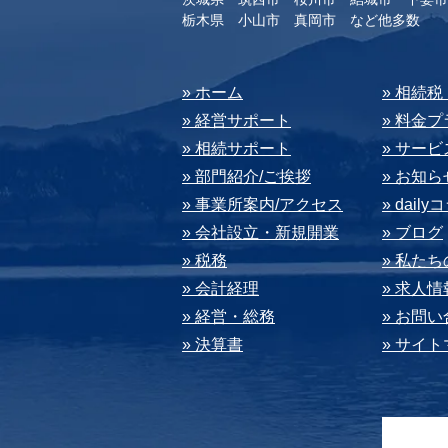
​栃木県 小山市 真岡市 など他多数
​» ホーム
​» 相続
» 経営サポート
» 料⾦
» 相続サポート
» サー
» 部⾨紹介/ご挨拶
» お知ら
» 事業所案内/アクセス
» dail
» 会社設⽴・新規開業
» ブログ
» 税務
» 私た
» 会計経理
» 求⼈情
» 経営・総務
» お問
» 決算書
» サイ