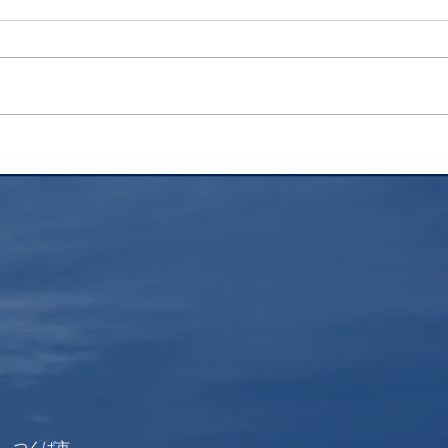
検索
花火
 つくば市