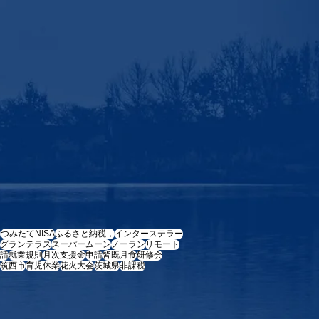
e
つみたてNISA
ふるさと納税，
インターステラー
グランテラス
スーパームーン
ノーラン
リモート
請
就業規則
月次支援金
申請
皆既月食
研修会
筑西市
育児休業
花火大会
茨城県
非課税