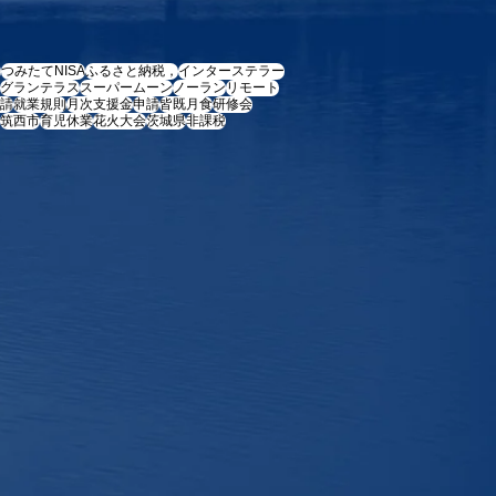
e
つみたてNISA
ふるさと納税，
インターステラー
グランテラス
スーパームーン
ノーラン
リモート
請
就業規則
月次支援金
申請
皆既月食
研修会
筑西市
育児休業
花火大会
茨城県
非課税