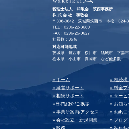
税理士法人 和敬会 筑西事務所
​株 式 会 社 和敬会
〒308-0842 茨城県筑西市一本松 624-3
TEL：0296-22-3689
​FAX：0296-25-0627
​社員数：35名​
対応可能地域
茨城県 筑西市 桜川市 結城市 下妻市
​栃木県 小山市 真岡市 など他多数
​» ホーム
​» 相続
» 経営サポート
» 料⾦
» 相続サポート
» サー
» 部⾨紹介/ご挨拶
» お知ら
» 事業所案内/アクセス
» dail
» 会社設⽴・新規開業
» ブログ
» 税務
» 私た