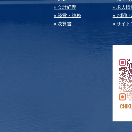
» 会計経理
» 求⼈情
» 経営・総務
» お問
» 決算書
» サイ