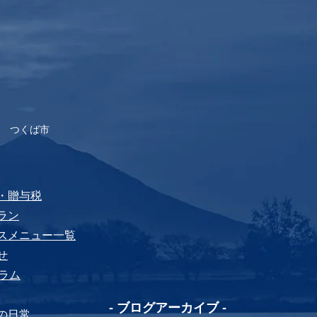
 つくば市
税・贈与税
プラン
ビスメニュー⼀覧
せ
yコラム
-​ ブログアーカイブ -
ちの⽇常