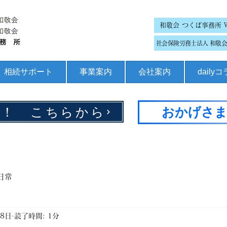
和敬会 つくば事務所 
社会保険労務士法人 和敬会 
相続サポート
事業案内
会社案内
daily
集！ こちらから
おかげさま
日常
月8日
読了時間: 1分