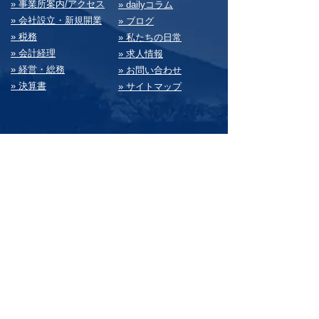
» 事業所案内/アクセス
» dailyコラム
» 会社設⽴・新規開業
» ブログ
» 税務
» 私たちの⽇常
» 会計経理
» 求⼈情報
» 経営・総務
» お問い合わせ
» 決算書
» サイトマップ