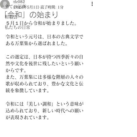
tfc082
全ての記事
2024年5月1日
読了時間: 1分
「令和」の始まり
和敬会
５月１日から令和が始まりました。
私たちの日常
令和という元号は、日本の古典文学で
ある万葉集から選ばれました。
この選定は、日本が持つ四季折々の自
然や文化を後世に残したいという願い
からです。
また、万葉集には多様な階層の人々の
歌が収められており、豊かな文化と伝
統を象徴しています。
令和には「美しい調和」という意味が
込められており、新しい時代への願い
が表現されています。