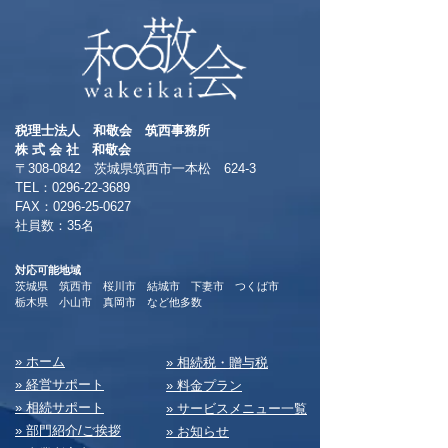
税理士法人 和敬会 筑西事務所
​株 式 会 社 和敬会
〒308-0842 茨城県筑西市一本松 624-3
TEL：0296-22-3689
​FAX：0296-25-0627
​社員数：35名​
対応可能地域
茨城県 筑西市 桜川市 結城市 下妻市 つくば市
​栃木県 小山市 真岡市 など他多数
​» ホーム
​» 相続税・贈与税
» 経営サポート
» 料⾦プラン
» 相続サポート
» サービスメニュー⼀覧
» 部⾨紹介/ご挨拶
» お知らせ