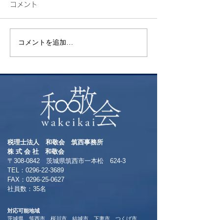
コメント
花火
コメントを追加…
昨年挑戦した御
ト富士登山 ～
る方へおすすめ
本一の絶景～
税理士法人 和敬会 筑西事務所
​株 式 会 社 和敬会
〒308-0842 茨城県筑西市一本松 624-3
TEL：0296-22-3689
​FAX：0296-25-0627
​社員数：35名​
対応可能地域
茨城県 筑西市 桜川市 結城市 下妻市 つくば市