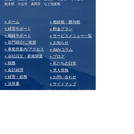
​栃木県 小山市 真岡市 など他多数
​» ホーム
​» 相続税・贈与税
» 経営サポート
» 料⾦プラン
» 相続サポート
» サービスメニュー⼀覧
» 部⾨紹介/ご挨拶
» お知らせ
» 事業所案内/アクセス
» dailyコラム
» 会社設⽴・新規開業
» ブログ
» 税務
» 私たちの⽇常
» 会計経理
» 求⼈情報
» 経営・総務
» お問い合わせ
» 決算書
» サイトマップ