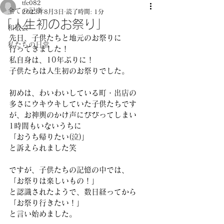
tfc082
全ての記事
2023年8月3日
読了時間: 1分
「人生初のお祭り」
和敬会
先日、子供たちと地元のお祭りに 
私たちの日常
行ってきました！ 
私自身は、10年ぶりに！ 
子供たちは人生初のお祭りでした。 
初めは、わいわいしている町・出店の
多さにウキウキしていた子供たちです
が、お神輿のかけ声にびびってしまい 
1時間もいないうちに 
「おうち帰りたい(泣)」
と訴えられました笑 
ですが、子供たちの記憶の中では、 
「お祭りは楽しいもの！」 
と認識されたようで、数日経ってから 
「お祭り行きたい！」
と言い始めました。 