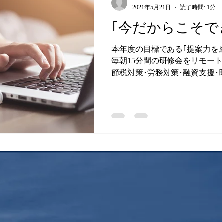
2021年5月21日
読了時間: 1分
｢今だからこそで
本年度の目標である｢提案力を
毎朝15分間の研修会をリモー
節税対策･労務対策･融資支援･
計･事業承継対策･相続対策 な
ッシュアップを日々行っており
い合わせは何なりと担当者まで