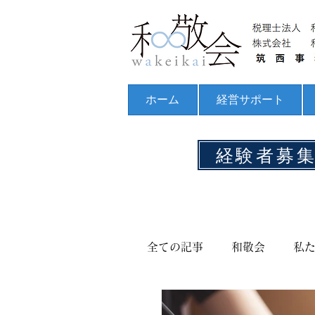
ホーム
経営サポート
経験者募
全ての記事
和敬会
私