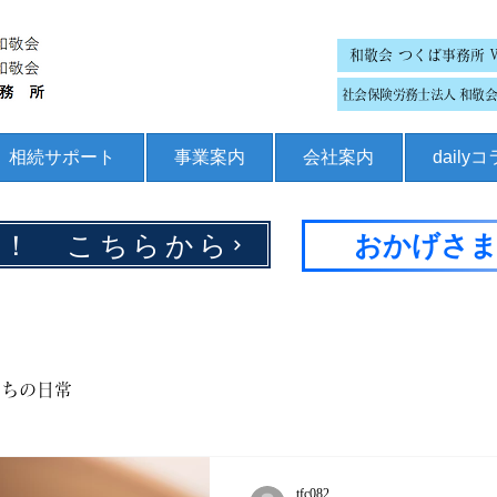
和敬会 つくば事務所 
社会保険労務士法人 和敬会 
相続サポート
事業案内
会社案内
daily
集！ こちらから
おかげさま
たちの日常
tfc082