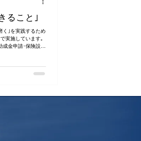
きること｣
磨く｣を実践するため
トで実施しています｡
助成金申請･保険設
どなどの手法のブラ
ます｡ ご用命やお問
｡