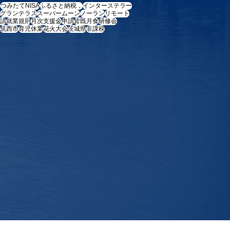
e
つみたてNISA
ふるさと納税，
インターステラー
グランテラス
スーパームーン
ノーラン
リモート
請
就業規則
月次支援金
申請
皆既月食
研修会
筑西市
育児休業
花火大会
茨城県
非課税