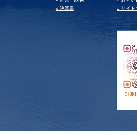
» 決算書
» サイ