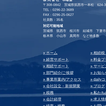
〒308-0842 茨城県筑西市一本松 624-3
TEL：0296-22-3689
​FAX：0296-25-0627
​社員数：35名​
対応可能地域
茨城県 筑西市 桜川市 結城市 下妻市
​栃木県 小山市 真岡市 など他多数
​» ホーム
​» 相続
» 経営サポート
» 料⾦
» 相続サポート
» サー
» 部⾨紹介/ご挨拶
» お知ら
» 事業所案内/アクセス
» dail
» 会社設⽴・新規開業
» ブログ
» 税務
» 私た
» 会計経理
» 求⼈情
» 経営・総務
» お問