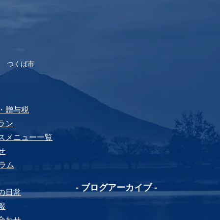
 つくば市
税・贈与税
プラン
ビスメニュー⼀覧
せ
yコラム
-​ ブログアーカイブ -
ちの⽇常
報
い合わせ