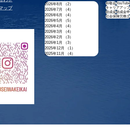
和敬会
YouTub
2026年8月
（2）
2件の記事
トマップ
キャリアアップ
2026年7月
（4）
4件の記事
助成金
助成金申
2026年6月
（4）
4件の記事
社会保険労務士
2026年5月
（5）
5件の記事
2026年4月
（4）
4件の記事
2026年3月
（4）
4件の記事
2026年2月
（3）
3件の記事
2026年1月
（3）
3件の記事
2025年12月
（1）
1件の記事
2025年11月
（4）
4件の記事
​Copyright © 税理士法人 和敬会 筑西事務所 All Rights Reserved.